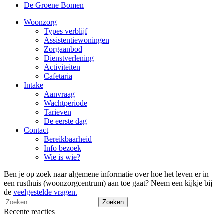
De Groene Bomen
Woonzorg
Types verblijf
Assistentiewoningen
Zorgaanbod
Dienstverlening
Activiteiten
Cafetaria
Intake
Aanvraag
Wachtperiode
Tarieven
De eerste dag
Contact
Bereikbaarheid
Info bezoek
Wie is wie?
Ben je op zoek naar algemene informatie over hoe het leven er in
een rusthuis (woonzorgcentrum) aan toe gaat? Neem een kijkje bij
de
veelgestelde vragen.
Zoeken
naar:
Recente reacties