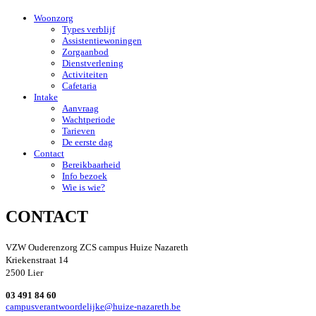
Woonzorg
Types verblijf
Assistentiewoningen
Zorgaanbod
Dienstverlening
Activiteiten
Cafetaria
Intake
Aanvraag
Wachtperiode
Tarieven
De eerste dag
Contact
Bereikbaarheid
Info bezoek
Wie is wie?
CONTACT
VZW Ouderenzorg ZCS campus Huize Nazareth
Kriekenstraat 14
2500 Lier
03 491 84 60
campusverantwoordelijke@huize-nazareth.be