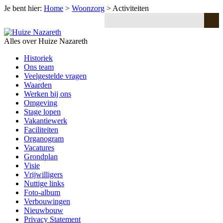
Je bent hier:
Home
>
Woonzorg
>
Activiteiten
Alles over Huize Nazareth
Historiek
Ons team
Veelgestelde vragen
Waarden
Werken bij ons
Omgeving
Stage lopen
Vakantiewerk
Faciliteiten
Organogram
Vacatures
Grondplan
Visie
Vrijwilligers
Nuttige links
Foto-album
Verbouwingen
Nieuwbouw
Privacy Statement